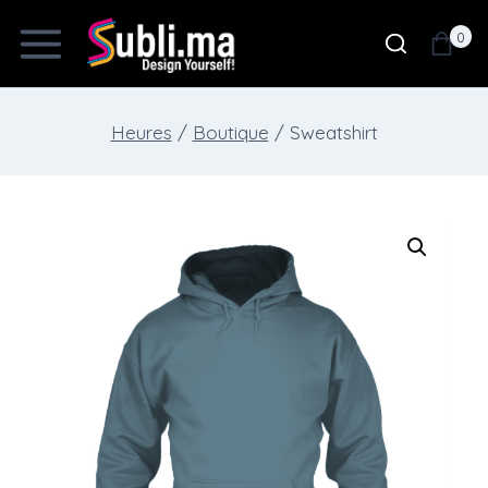
Skip
0
to
content
Heures
/
Boutique
/
Sweatshirt