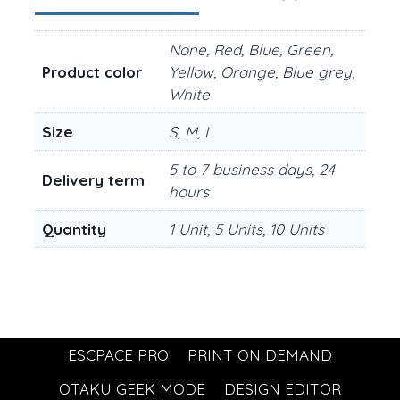
None, Red, Blue, Green,
Product color
Yellow, Orange, Blue grey,
White
Size
S, M, L
5 to 7 business days, 24
Delivery term
hours
Quantity
1 Unit, 5 Units, 10 Units
ESCPACE PRO
PRINT ON DEMAND
OTAKU GEEK MODE
DESIGN EDITOR