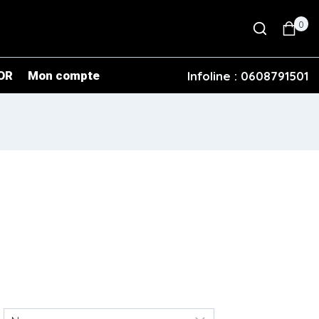
0
OR
Mon compte
Infoline : 0608791501