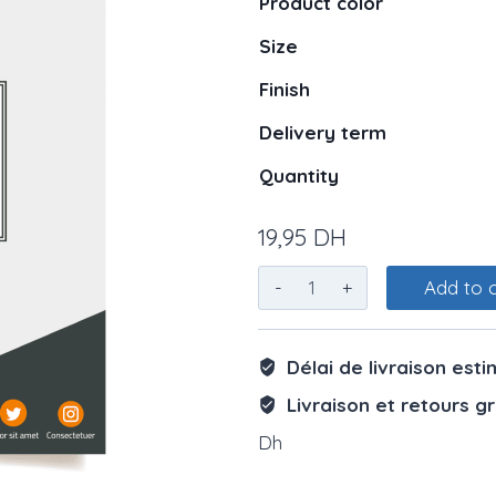
Product color
Size
Finish
Delivery term
Quantity
19,95
DH
Flyer
Add to 
quantity
Délai de livraison esti
Livraison et retours gr
Dh