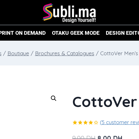
PRINT ON DEMAND
OTAKU GEEK MODE
DESIGN EDIT
s
/
Boutique
/
Brochures & Catalogues
/
CottoVer Men’s 
CottoVer 
(
5
customer rev
Rated
4
4.25
out
Original
Curre
9,00
DH
8,00
DH