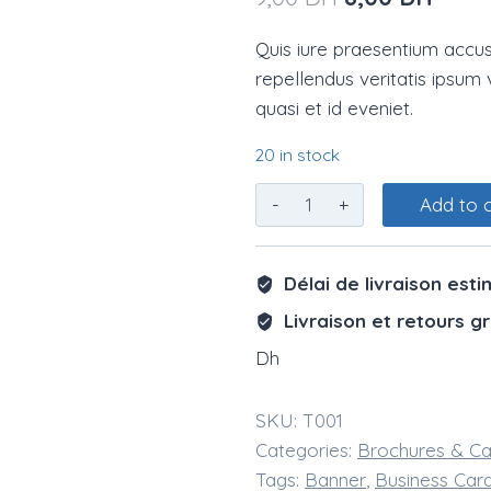
of 5
based on
price
price
customer
Quis iure praesentium accu
ratings
was:
is:
repellendus veritatis ipsum v
9,00 DH.
8,00 
quasi et id eveniet.
20 in stock
CottoVer
Add to 
Men's
T-
Délai de livraison esti
shirt
quantity
Livraison et retours gr
Dh
SKU:
T001
Categories:
Brochures & Ca
Tags:
Banner
,
Business Car