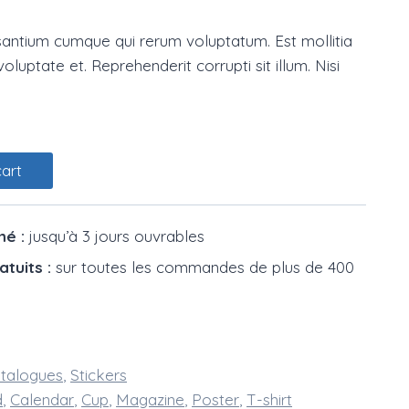
santium cumque qui rerum voluptatum. Est mollitia
oluptate et. Reprehenderit corrupti sit illum. Nisi
DH.
cart
mé :
jusqu’à 3 jours ouvrables
atuits :
sur toutes les commandes de plus de 400
talogues
,
Stickers
d
,
Calendar
,
Cup
,
Magazine
,
Poster
,
T-shirt