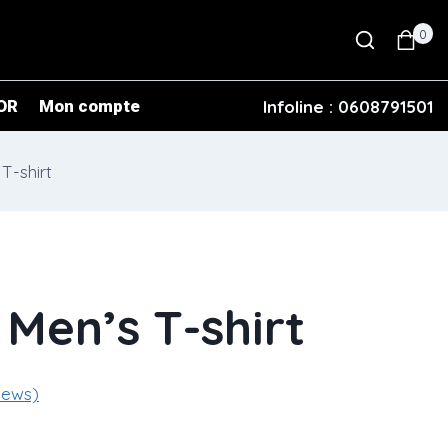
0
OR
Mon compte
Infoline : 0608791501
T-shirt
Men’s T-shirt
iews)
nt