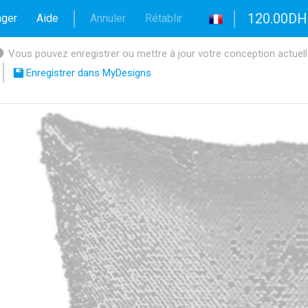
120.00DH
ager
Aide
Annuler
Rétablir
Vous pouvez enregistrer ou mettre à jour votre conception actuelle 
Enregistrer dans MyDesigns