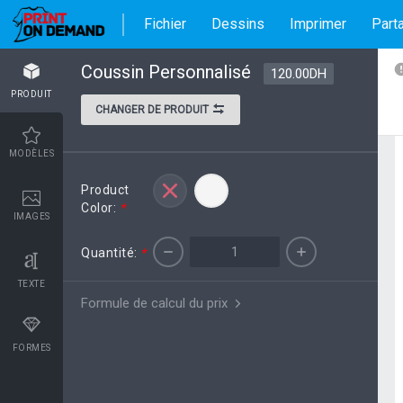
Fichier
Dessins
Imprimer
Part
Coussin Personnalisé
120.00DH
PRODUIT
CHANGER DE PRODUIT
MODÈLES
Product
Color:
*
IMAGES
Quantité:
*
TEXTE
Formule de calcul du prix
FORMES